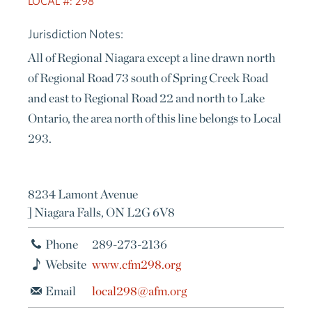
LOCAL #: 298
Jurisdiction Notes:
All of Regional Niagara except a line drawn north
of Regional Road 73 south of Spring Creek Road
and east to Regional Road 22 and north to Lake
Ontario, the area north of this line belongs to Local
293.
8234 Lamont Avenue
] Niagara Falls, ON L2G 6V8
Phone
289-273-2136
Website
www.cfm298.org
Email
local298@afm.org