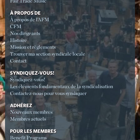
Fair Trade Music
À PROPOS DE
À propos de l’AFM
CFM
Nos dirigeants
Histoire
Mission et règlements
Trouver ma section syndicale locale
Contact
SYNDIQUEZ-VOUS!
Syndiquez-vous!
Les éléments fondamentaux de la syndicalisation
Contactez-nous pour vous syndiquer
ADHÉREZ
Nouveaux membres
Membres actuels
POUR LES MEMBRES
Benefit Programs