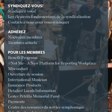
SYNDIQUEZ-VOUS!
Syndiquez-vous!
Les éléments fondamentaux de la syndicalisation
Contactez-nous pour vous syndiquer
ADHÉREZ
Nouveaux membres
Membres actuels
POUR LES MEMBRES
Benefit Programs
#Not Me—A New Platform for Reporting Workplace
Misconduct
Ouverture de session
International Musician
Insurance Products
Detailed Locals Information
Lester Petrillo Memorial Fund
Payments
Centre des resources du service symphonique