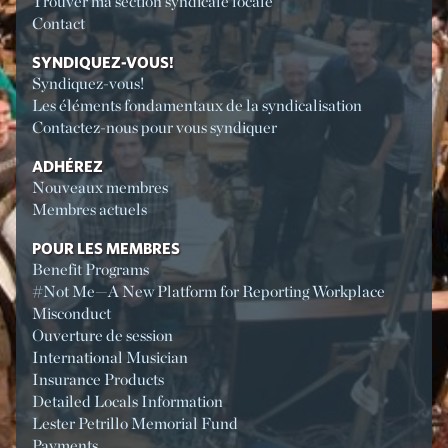
Trouver ma section syndicale locale
Contact
SYNDIQUEZ-VOUS!
Syndiquez-vous!
Les éléments fondamentaux de la syndicalisation
Contactez-nous pour vous syndiquer
ADHÉREZ
Nouveaux membres
Membres actuels
POUR LES MEMBRES
Benefit Programs
#Not Me—A New Platform for Reporting Workplace
Misconduct
Ouverture de session
International Musician
Insurance Products
Detailed Locals Information
Lester Petrillo Memorial Fund
Payments