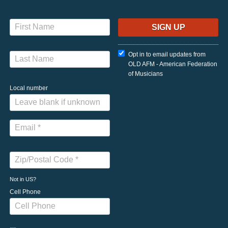
Opt in to email updates from
OLD AFM - American Federation
of Musicians
Local number
Not in
US
?
Cell Phone