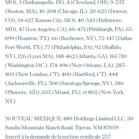
MO), 3 (Indianapolis, IN), 4 (Cleveland, OH), 9-535
(Boston, MA), 10-208 (Chicago, IL), 20-623 (Denver,
CO), 34-627 Kansas City, MO), 40-543 (Baltimore,
MD), 47 (Los Angeles, CA), 60-471 (Pittsburgh, PA), 65-
699 (Houston, TX), 66 (Rochester, NY), 72-147 (Dallas-
Fort Worth, TX), 77 (Philadelphia, PA), 92 (Buffalo,
NY), 126 (Lynn MA), 148-462 (Atlanta, GA), 161-710
(Washington D.C.), 174-496 (New Orleans, LA), 285-
403 (New London, CT), 400 (Hartford, CT), 444
(Jacksonville, FL), 506 (Saratoga Springs, NY), 586
(Phoenix, AZ)), 655 (Miami, FL), et 802 (New York,
NY)
NOUVEAU MEXIQUE: 480 Holdings Limited LLC, 30
Sandia Mountain Ranch Road, Tijeras, NM 87059—
Inscrit à la demande de la section syndicale 257