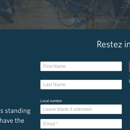
Restez i
Local number
s standing
 have the