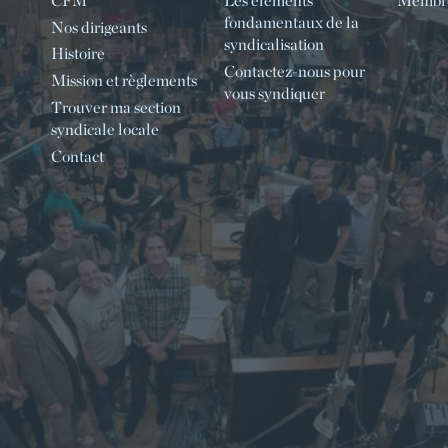
CFM
Les éléments
Membre
fondamentaux de la
Nos dirigeants
syndicalisation
Histoire
Contactez-nous pour
Mission et règlements
vous syndiquer
Trouver ma section
syndicale locale
Contact