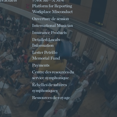
s actuels
#Not Me—A New
Platform for Reporting
Workplace Misconduct
Ouverture de session
International Musician
Insurance Products
Detailed Locals
Information
Lester Petrillo
Memorial Fund
Payments
Centre des resources du
service symphonique
Échelles de salaires
symphoniques
Ressources de voyage