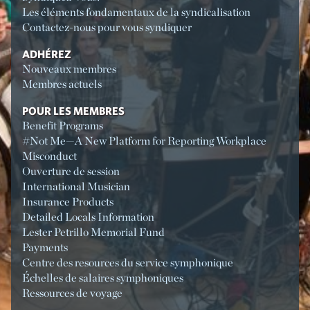
Les éléments fondamentaux de la syndicalisation
Contactez-nous pour vous syndiquer
ADHÉREZ
Nouveaux membres
Membres actuels
POUR LES MEMBRES
Benefit Programs
#Not Me—A New Platform for Reporting Workplace
Misconduct
Ouverture de session
International Musician
Insurance Products
Detailed Locals Information
Lester Petrillo Memorial Fund
Payments
Centre des resources du service symphonique
Échelles de salaires symphoniques
Ressources de voyage