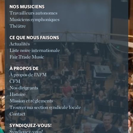
NOS MUSICIENS
Travailleurs autonomes
Musiciens symphoniques
Théâtre
CE QUE NOUS FAISONS
Actualités
Liste noire internationale
Fair Trade Music
À PROPOS DE
À propos de l’AFM
CFM
Nos dirigeants
Histoire
Mission et règlements
Trouver ma section syndicale locale
Contact
SYNDIQUEZ-VOUS!
Syndiquez-vous!