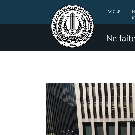
ACCUEIL
N
M
Ne faite