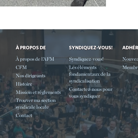
À PROPOS DE
SYNDIQUEZ-VOUS!
ADHÉ
À propos de l’AFM
Syndiquez-vous!
Nouve
CFM
Les éléments
Membre
fondamentaux de la
Nos dirigeants
syndicalisation
Histoire
Contactez-nous pour
Mission et règlements
vous syndiquer
Trouver ma section
syndicale locale
Contact