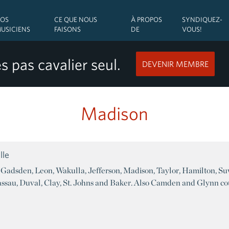
OS
CE QUE NOUS
À PROPOS
SYNDIQUEZ-
USICIENS
FAISONS
DE
VOUS!
s pas cavalier seul.
DEVENIR MEMBRE
Madison
lle
da: Gadsden, Leon, Wakulla, Jefferson, Madison, Taylor, Hamilton, S
assau, Duval, Clay, St. Johns and Baker. Also Camden and Glynn cou