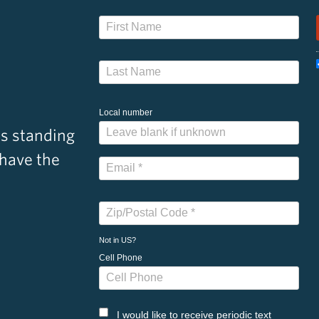
Local number
s standing
 have the
Not in
US
?
Cell Phone
I would like to receive periodic text