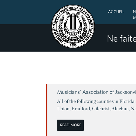
ACCUEIL
N
M
Ne faite
Musicians’ Association of Jacksonvi
All of the following counties in Flori
Union, Bradford, Gilchrist, Alachua, N
READ MORE