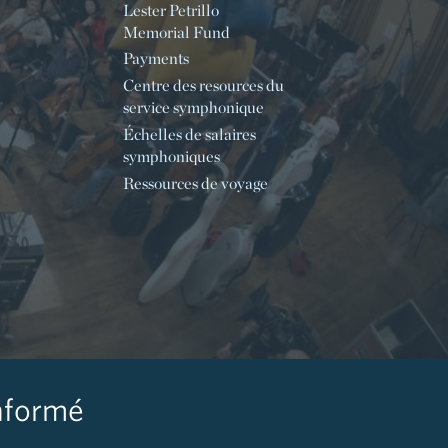
Lester Petrillo
Memorial Fund
Payments
Centre des resources du
service symphonique
Échelles de salaires
symphoniques
Ressources de voyage
nformé