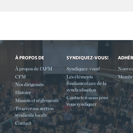
À PROPOS DE
SYNDIQUEZ-VOUS!
ADHÉ
À propos de l’AFM
Syndiquez-vous!
Nouve
CFM
Les éléments
Membre
fondamentaux de la
Nos dirigeants
syndicalisation
Histoire
Contactez-nous pour
Mission et règlements
vous syndiquer
Trouver ma section
syndicale locale
Contact