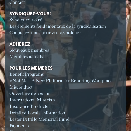
Contact
SYNDIQUEZ-VOUS!
Syndiquez-vous!
Les éléments fondamentaux de la syndicalisation
Contactez-nous pour vous syndiquer
ADHÉREZ
Nouveaux membres
Membres actuels
POUR LES MEMBRES
Benefit Programs
#Not Me—A New Platform for Reporting Workplace
Misconduct
Ouverture de session
International Musician
Insurance Products
Detailed Locals Information
Lester Petrillo Memorial Fund
Payments