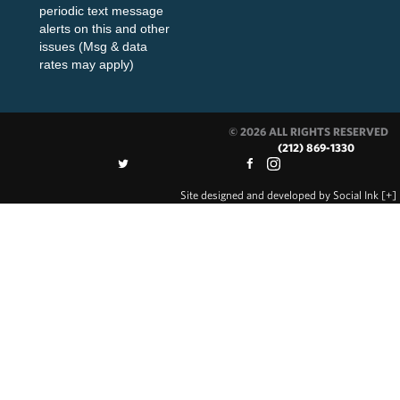
periodic text message
alerts on this and other
issues (Msg & data
rates may apply)
© 2026 ALL RIGHTS RESERVED
(212) 869-1330
Site designed and developed
by
Social Ink
[+]