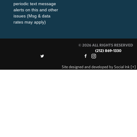
periodic text message
alerts on this and other
issues (Msg & data
rates may apply)
© 2026 ALL RIGHTS RESERVED
(212) 869-1330
Site designed and developed
by
Social Ink
[+]