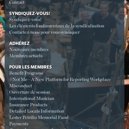
Contact
SYNDIQUEZ-VOUS!
Syndiquez-vous!
Les éléments fondamentaux de la syndicalisation
Contactez-nous pour vous syndiquer
ADHÉREZ
Nouveaux membres
Membres actuels
POUR LES MEMBRES
Benefit Programs
#Not Me—A New Platform for Reporting Workplace
Misconduct
Ouverture de session
International Musician
Insurance Products
Detailed Locals Information
Lester Petrillo Memorial Fund
Payments