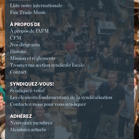
Liste noire internationale
Fair Trade Music
À PROPOS DE
À propos de l’AFM
CFM
Nos dirigeants
Histoire
Mission et règlements
Trouver ma section syndicale locale
Contact
SYNDIQUEZ-VOUS!
Syndiquez-vous!
Les éléments fondamentaux de la syndicalisation
Contactez-nous pour vous syndiquer
ADHÉREZ
Nouveaux membres
Membres actuels