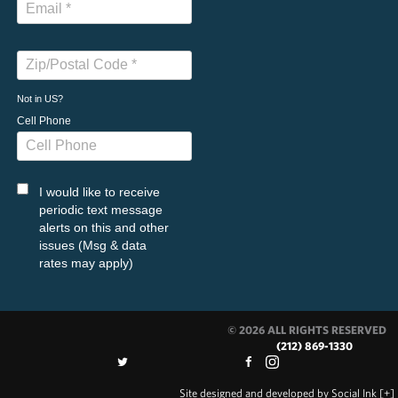
Not in
US
?
Cell Phone
I would like to receive
periodic text message
alerts on this and other
issues (Msg & data
rates may apply)
© 2026 ALL RIGHTS RESERVED
(212) 869-1330
Site designed and developed
by
Social Ink
[+]