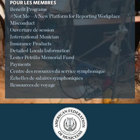
POUR LES MEMBRES
Benefit Programs
#Not Me—A New Platform for Reporting Workplace
Misconduct
Ouverture de session
International Musician
Insurance Products
Detailed Locals Information
Lester Petrillo Memorial Fund
Payments
Centre des resources du service symphonique
Échelles de salaires symphoniques
Ressources de voyage