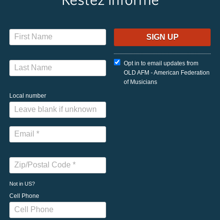
Opt in to email updates from
OLD AFM - American Federation
of Musicians
Local number
Not in
US
?
Cell Phone