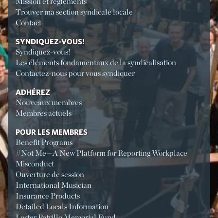
Mission et règlements
Trouver ma section syndicale locale
Contact
SYNDIQUEZ-VOUS!
Syndiquez-vous!
Les éléments fondamentaux de la syndicalisation
Contactez-nous pour vous syndiquer
ADHÉREZ
Nouveaux membres
Membres actuels
POUR LES MEMBRES
Benefit Programs
#Not Me—A New Platform for Reporting Workplace
Misconduct
Ouverture de session
International Musician
Insurance Products
Detailed Locals Information
Lester Petrillo Memorial Fund