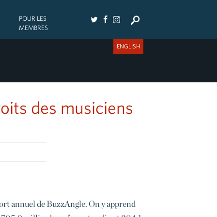
POUR LES
MEMBRES
ENGLISH
oits des musiciens
pport annuel de BuzzAngle. On y apprend