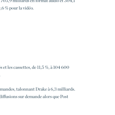
t 705,9 milliards en format audio et 304,1
,6 % pour la vidéo.
et les cassettes, de 11,5 %, à 104 600
.
 demandes, talonnant Drake à 6,3 milliards.
 diffusions sur demande alors que Post