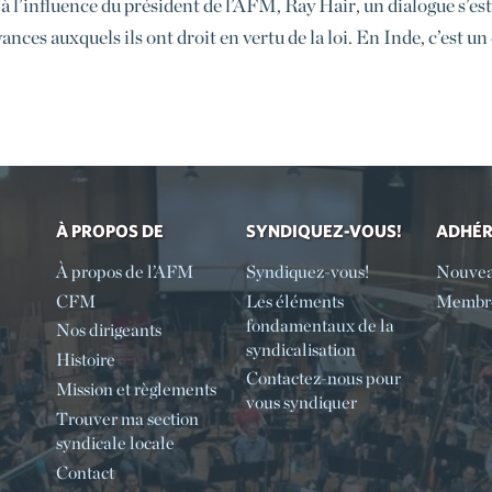
à l’influence du président de l’AFM, Ray Hair, un dialogue s’est
ances auxquels ils ont droit en vertu de la loi. En Inde, c’est u
À PROPOS DE
SYNDIQUEZ-VOUS!
ADHÉ
À propos de l’AFM
Syndiquez-vous!
Nouve
CFM
Les éléments
Membre
fondamentaux de la
Nos dirigeants
syndicalisation
Histoire
Contactez-nous pour
Mission et règlements
vous syndiquer
Trouver ma section
syndicale locale
Contact