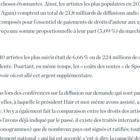
 choses étonnantes. Ainsi, les artistes les plus populaires en 2
ain) comptent un total de 21,8 milliards de diffusions audio e
(composés pour l’essentiel de paiements de droits d’auteur aux ay
t reçu une somme proportionnelle à leur part (5,09 %) du marché
10 artistes les plus suivis était de 6,66 % ou de 224 millions de
édente. Pourtant, en même temps, les « coûts des ventes » de Sp
avoir où est allé cet argent supplémentaire.
ns lors des conférences sur la diffusion sur demande qui sont p
lles, à laquelle le président Hair et moi-même avons assisté, a 
 On y a également fait la comparaison entre les droits des artis
avons déjà indiqué par le passé, il existe des traités internatio
phonogrammes) que de nombreux pays ont signés et ratifiés; toute
aitement national » qui lui est accordé, c’est-à-dire la capacité 