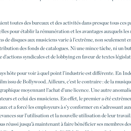
ent toutes des bureaux et des activités dans presque tous ces pa
elles pour établir la rémunération et les avantages auxquels les 
s de disques aux musiciens varie à l’extrême, non seulement en 
stribution des fonds de catalogues. Ni une mince tâche, ni un bu
e d’actions syndicales et de lobbying en faveur de textes législat
pays hôte pour voir à quel point l’industrie est différente. En I
lm issu de Bollywood. Ailleurs, c’est le contraire : de la musique
graphique moyennant l’achat d’une licence. Une autre anomalie
nteurs et celui des musiciens. En effet, le premier a été extrême
naux et a forcé les employeurs à s’y conformer en s’adressant a
vances sur l’utilisation et la nouvelle utilisation de leur travail
a pas réussi jusqu’à maintenant à faire bénéficier ses membres de