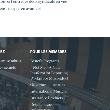
 ouvert entre les deux syndicats en vue
n énorme pas en avant, et
REZ
POUR LES MEMBRES
aux membres
Benefit Programs
s actuels
#Not Me—A New
Platform for Reporting
Workplace Misconduct
Ouverture de session
International Musician
Insurance Products
Detailed Locals
Information