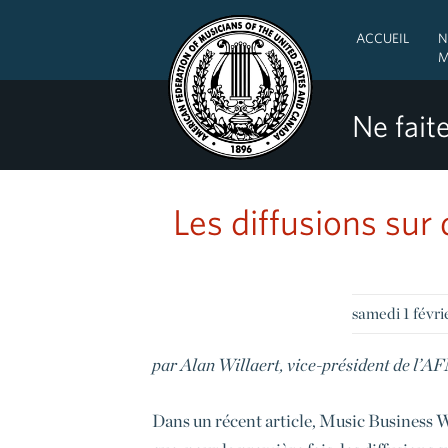
ACCUEIL
N
M
Ne faite
Les diffusions su
samedi 1 févr
par Alan Willaert, vice-président de l’
Dans un récent article, Music Business W