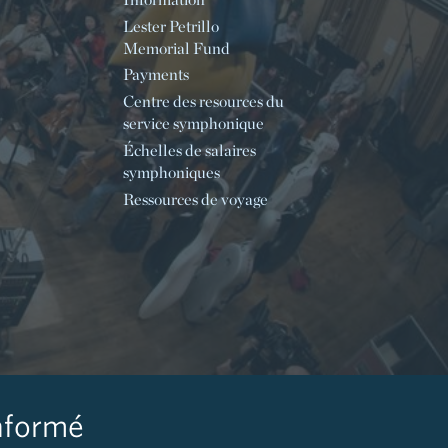
Lester Petrillo
Memorial Fund
Payments
Centre des resources du
service symphonique
Échelles de salaires
symphoniques
Ressources de voyage
nformé