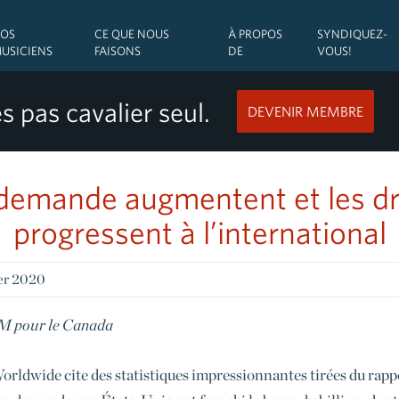
OS
CE QUE NOUS
À PROPOS
SYNDIQUEZ-
USICIENS
FAISONS
DE
VOUS!
s pas cavalier seul.
DEVENIR MEMBRE
r demande augmentent et les dr
progressent à l’international
ier 2020
AFM pour le Canada
orldwide cite des statistiques impressionnantes tirées du ra