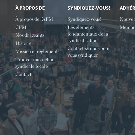
À PROPOS DE
SYNDIQUEZ-VOUS!
ADHÉ
À propos de l’AFM
Syndiquez-vous!
Nouve
CFM
Les éléments
Membre
fondamentaux de la
Nos dirigeants
syndicalisation
Histoire
Contactez-nous pour
Mission et règlements
vous syndiquer
Trouver ma section
syndicale locale
Contact