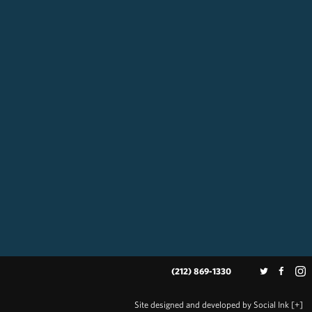
(212) 869-1330
Site designed and developed
by
Social Ink
[+]