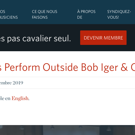
OS
CE QUE NOUS
À PROPOS
SYNDIQUEZ-
USICIENS
FAISONS
DE
VOUS!
s pas cavalier seul.
DEVENIR MEMBRE
 Perform Outside Bob Iger & 
tembre 2019
ble en
English
.