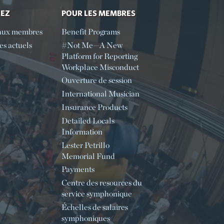
REZ
POUR LES MEMBRES
aux membres
Benefit Programs
s actuels
#Not Me—A New
Platform for Reporting
Workplace Misconduct
Ouverture de session
International Musician
Insurance Products
Detailed Locals
Information
Lester Petrillo
Memorial Fund
Payments
Centre des resources du
service symphonique
Échelles de salaires
symphoniques