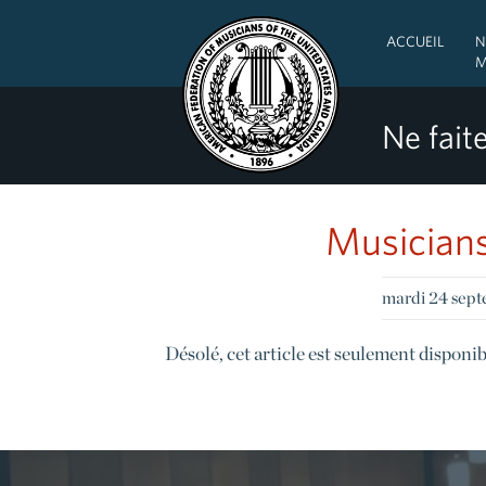
ACCUEIL
N
M
Ne faite
Musicians
mardi 24 sep
Désolé, cet article est seulement disponi