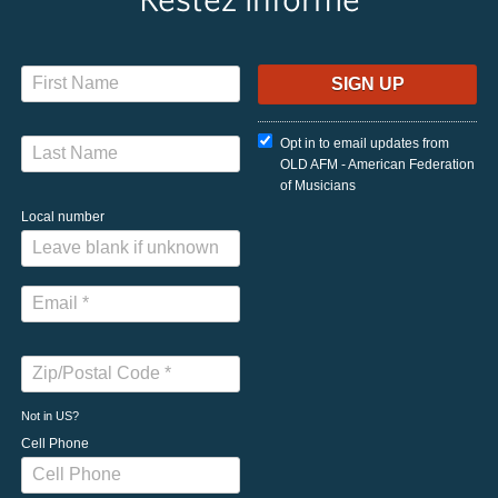
Opt in to email updates from
OLD AFM - American Federation
of Musicians
Local number
Not in
US
?
Cell Phone