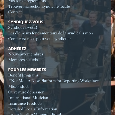
Mission et règlements
Trouver ma section syndicale locale
Contact
SYNDIQUEZ-VOUS!
Syndiquez-vous!
Les éléments fondamentaux de la syndicalisation
Contactez-nous pour vous syndiquer
ADHÉREZ
Nouveaux membres
Membres actuels
POUR LES MEMBRES
Benefit Programs
#Not Me—A New Platform for Reporting Workplace
Misconduct
Ouverture de session
International Musician
Insurance Products
Detailed Locals Information
Lester Petrillo Memorial Fund