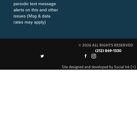
periodic text message
alerts on this and other
issues (Msg & data
rates may apply)
© 2026 ALL RIGHTS RESERVED
(212) 869-1330
Site designed and developed
by
Social Ink
[+]