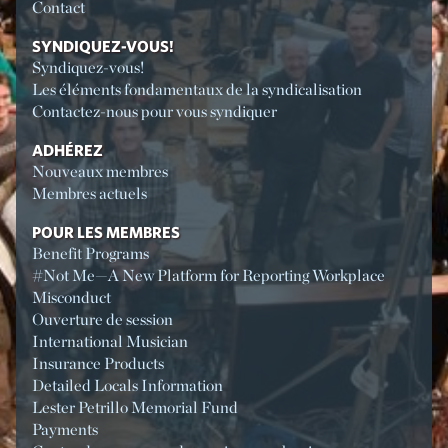
Contact
SYNDIQUEZ-VOUS!
Syndiquez-vous!
Les éléments fondamentaux de la syndicalisation
Contactez-nous pour vous syndiquer
ADHÉREZ
Nouveaux membres
Membres actuels
POUR LES MEMBRES
Benefit Programs
#Not Me—A New Platform for Reporting Workplace
Misconduct
Ouverture de session
International Musician
Insurance Products
Detailed Locals Information
Lester Petrillo Memorial Fund
Payments