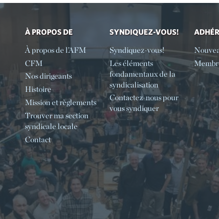
À PROPOS DE
SYNDIQUEZ-VOUS!
ADHÉ
À propos de l’AFM
Syndiquez-vous!
Nouve
CFM
Les éléments
Membre
fondamentaux de la
Nos dirigeants
syndicalisation
Histoire
Contactez-nous pour
Mission et règlements
vous syndiquer
Trouver ma section
syndicale locale
Contact