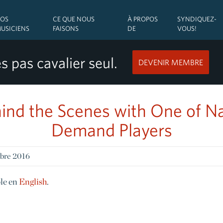
OS
CE QUE NOUS
À PROPOS
SYNDIQUEZ-
USICIENS
FAISONS
DE
VOUS!
s pas cavalier seul.
DEVENIR MEMBRE
nd the Scenes with One of Na
Demand Players
mbre 2016
ble en
English
.