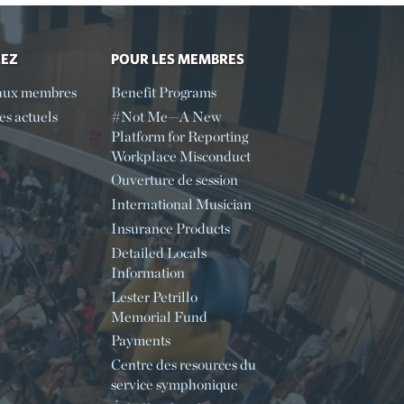
REZ
POUR LES MEMBRES
aux membres
Benefit Programs
s actuels
#Not Me—A New
Platform for Reporting
Workplace Misconduct
Ouverture de session
International Musician
Insurance Products
Detailed Locals
Information
Lester Petrillo
Memorial Fund
Payments
Centre des resources du
service symphonique