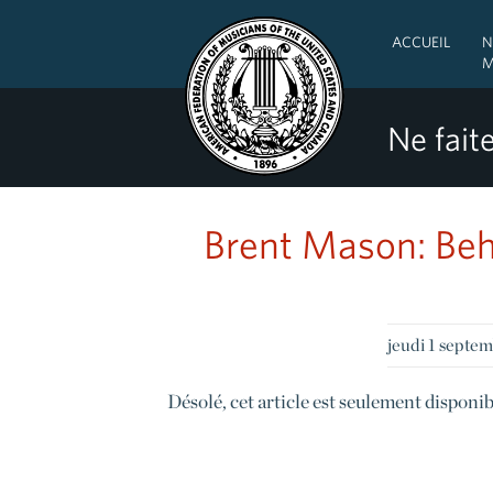
ACCUEIL
N
M
Ne faite
Brent Mason: Behi
jeudi 1 septe
Désolé, cet article est seulement disponi