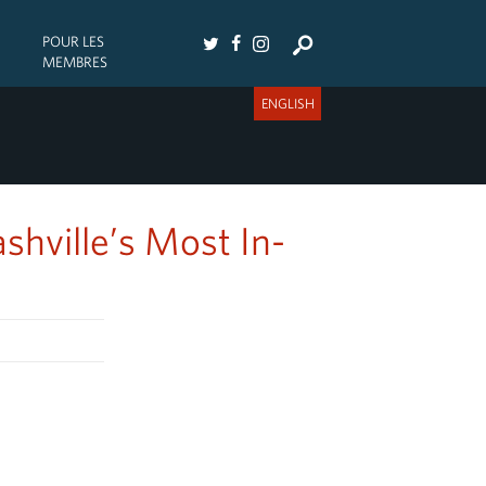
POUR LES
MEMBRES
ENGLISH
shville’s Most In-