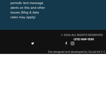
periodic text message
alerts on this and other
issues (Msg & data
rates may apply)
© 2026 ALL RIGHTS RESERVED
(212) 869-1330
Site designed and developed
by
Social Ink
[+]