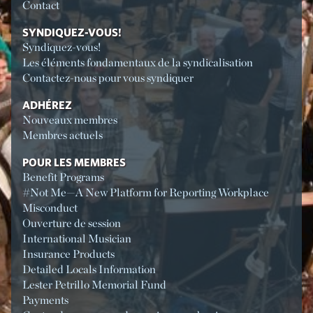
Contact
SYNDIQUEZ-VOUS!
Syndiquez-vous!
Les éléments fondamentaux de la syndicalisation
Contactez-nous pour vous syndiquer
ADHÉREZ
Nouveaux membres
Membres actuels
POUR LES MEMBRES
Benefit Programs
#Not Me—A New Platform for Reporting Workplace
Misconduct
Ouverture de session
International Musician
Insurance Products
Detailed Locals Information
Lester Petrillo Memorial Fund
Payments